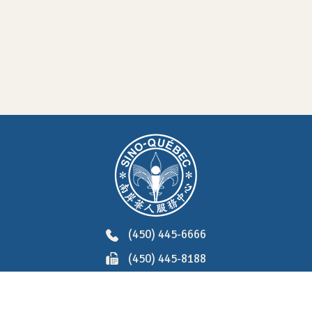
(450) 445-6666
(450) 445-8188
7209, Boul. Taschereau #108